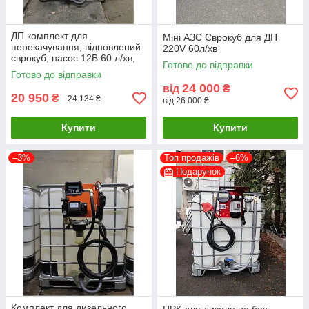
ДП комплект для
Міні АЗС Єврокуб для ДП
перекачування, відновлений
220V 60л/хв
єврокуб, насос 12В 60 л/хв,
Готово до відправки
пістолет, лічильник, фільтр,
Готово до відправки
шланг
24 000
від
₴
20 950
₴
24 134 ₴
від 26 000 ₴
Купити
Купити
–3%
Топ продажів
–6%
Подарунок
Комплект для дизельного