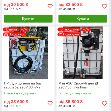
30 500
32 500
від
₴
від
₴
від 32 500 ₴
від 34 500 ₴
Купити
Купити
Новинка
–6%
Топ продажів
–5%
Подарунок
Подарунок
ПРК для дизеля на базі
Міні АЗС Єврокуб для ДП
єврокуба 220V 80 л/хв
220V 56 л/хв Piusi
Готово до відправки
Готово до відправки
33 600
36 800
від
₴
від
₴
від 35 600 ₴
від 38 800 ₴