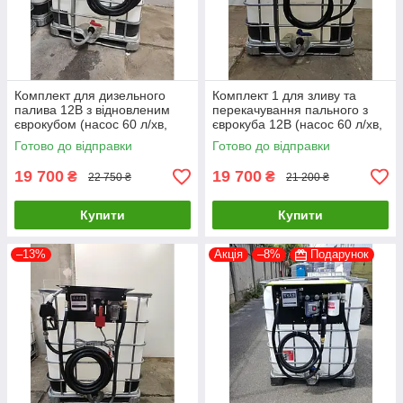
Комплект для дизельного
Комплект 1 для зливу та
палива 12В з відновленим
перекачування пального з
єврокубом (насос 60 л/хв,
єврокуба 12В (насос 60 л/хв,
автоматичний пістолет,
лічильник, пістолет, шланги,
Готово до відправки
Готово до відправки
лічильник, фільтр, шланги)
фільтр)
19 700
19 700
₴
₴
22 750 ₴
21 200 ₴
Купити
Купити
–13%
Акція
–8%
Подарунок