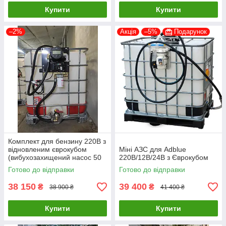
Купити
Купити
–2%
Акція
–5%
Подарунок
Комплект для бензину 220В з
відновленим єврокубом
Міні АЗС для Adblue
(вибухозахищений насос 50
220В/12В/24В з Єврокубом
л/хв, лічильник, пістолет,
Готово до відправки
Готово до відправки
фільтр, шланги)
38 150
39 400
₴
₴
38 900 ₴
41 400 ₴
Купити
Купити