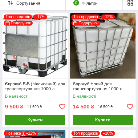
Сортування
0
Фільтри
виборі заправного обладнання виходячи з Ваших потреб
Топ продажів
–17%
Топ продажів
–12%
Подарунок
Подарунок
Єврокуб Б\В (підсилений) для
Єврокуб Новий для
транспортування 1000 л
транспортування 1000 л
В наявності
В наявності
9 500
14 500
₴
₴
11 500 ₴
16 500 ₴
Купити
Купити
Новинка
–12%
Топ продажів
–10%