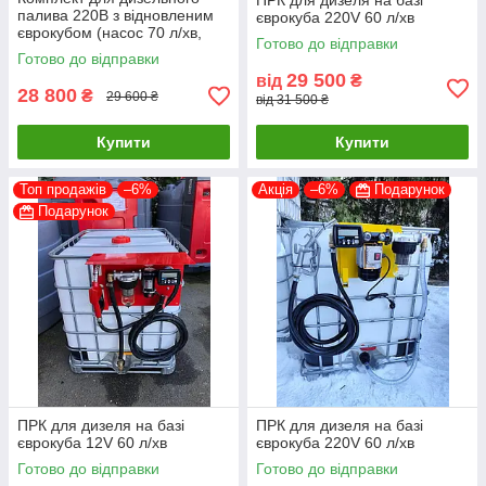
ПРК для дизеля на базі
палива 220В з відновленим
єврокуба 220V 60 л/хв
єврокубом (насос 70 л/хв,
Готово до відправки
електронний лічильник,
Готово до відправки
пістолет, фільтр, шланги)
29 500
від
₴
28 800
₴
29 600 ₴
від 31 500 ₴
Купити
Купити
Топ продажів
–6%
Акція
–6%
Подарунок
Подарунок
ПРК для дизеля на базі
ПРК для дизеля на базі
єврокуба 12V 60 л/хв
єврокуба 220V 60 л/хв
Готово до відправки
Готово до відправки