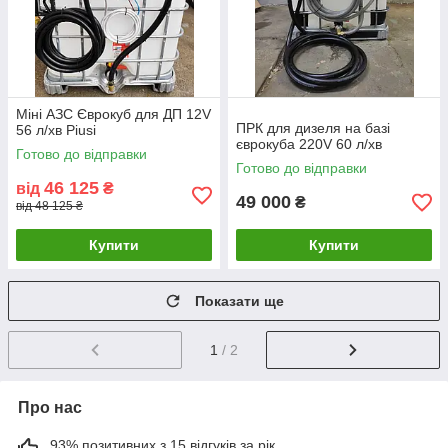
Міні АЗС Єврокуб для ДП 12V
ПРК для дизеля на базі
56 л/хв Piusi
єврокуба 220V 60 л/хв
Готово до відправки
Готово до відправки
46 125
від
₴
49 000
₴
від 48 125 ₴
Купити
Купити
Показати ще
1
/ 2
Про нас
93% позитивних з 15 відгуків за рік