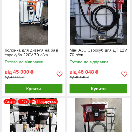
Колонка для дизеля на базі
Міні АЗС Єврокуб для ДП 12V
єврокуба 220V 70 л/хв
70 л/хв
Готово до відправки
Готово до відправки
45 000
46 048
від
₴
від
₴
від 47 000 ₴
від 48 048 ₴
Купити
Купити
Акція
–4%
Подарунок