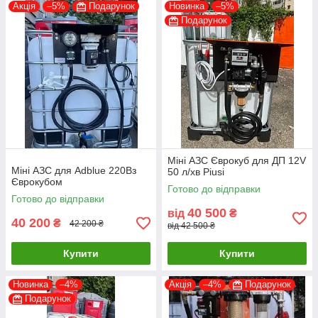
Акція
–5%
Подарунок
Новинка
–5%
Подарунок
Міні АЗС Єврокуб для ДП 12V
Міні АЗС для Adblue 220Вз
50 л/хв Piusi
Єврокубом
Готово до відправки
Готово до відправки
40 500
від
₴
40 200
₴
42 200 ₴
від 42 500 ₴
Купити
Купити
Новинка
–4%
Акція
–4%
Подарунок
Подарунок