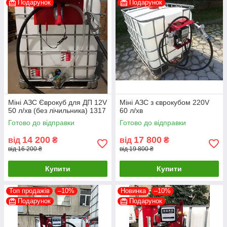
Подарунок
Подарунок
Міні АЗС Єврокуб для ДП 12V
Міні АЗС з єврокубом 220V
50 л/хв (без лічильника) 1317
60 л/хв
Готово до відправки
Готово до відправки
14 200
17 800
від
₴
від
₴
від 16 200 ₴
від 19 800 ₴
Купити
Купити
Топ продажів
–10%
Новинка
–10%
Подарунок
Подарунок