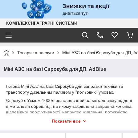
КОМПЛЕКСНІ АГРАРНІ СИСТЕМИ
Товари та послуги
Міні АЗС на базі Єврокуба для ДП, A
Міні АЗС на базі Єврокуба для ДП, AdBlue
Готова Міні АЗС на базі Єврокуба для заправки техніки та
транспорту дизельним паливом у "польових" умовах.
Єврокуб об'ємом 1000л розташований на металевому піддоні
в металевій обрешітці, на якому закріплена заправна колонка
відповідної продуктивності, напругою живлення, потужністю,
механічним або електронним лічильником. фільтруючим
Показати все
елементом, заправним рукавом і паливороздавальним
пістолетом. Комплектація залежить від умов експлуатації, ми
завжди готові запропонувати Вам оптимальне рішення у