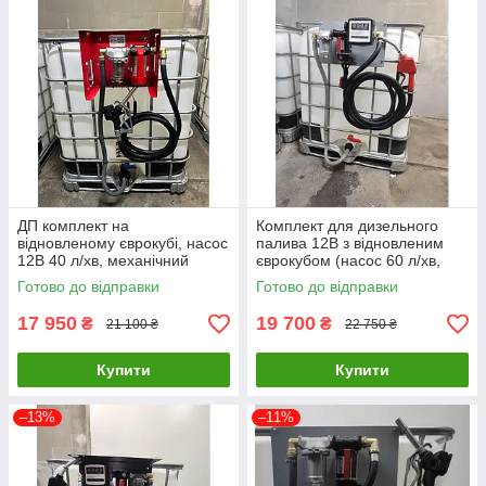
ДП комплект на
Комплект для дизельного
відновленому єврокубі, насос
палива 12В з відновленим
12В 40 л/хв, механічний
єврокубом (насос 60 л/хв,
пістолет з електронним
автоматичний пістолет,
Готово до відправки
Готово до відправки
лічильником, металевий
лічильник, фільтр, шланги)
фільтр
17 950
19 700
₴
₴
21 100 ₴
22 750 ₴
Купити
Купити
–13%
–11%