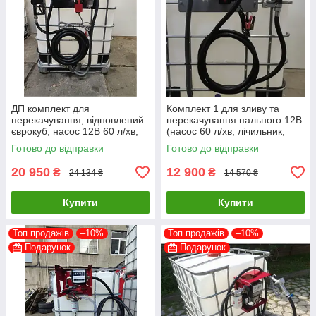
ДП комплект для
Комплект 1 для зливу та
перекачування, відновлений
перекачування пального 12В
єврокуб, насос 12В 60 л/хв,
(насос 60 л/хв, лічильник,
пістолет, лічильник, фільтр,
пістолет, шланги, фільтр)
Готово до відправки
Готово до відправки
шланг
20 950
12 900
₴
₴
24 134 ₴
14 570 ₴
Купити
Купити
Топ продажів
–10%
Топ продажів
–10%
Подарунок
Подарунок