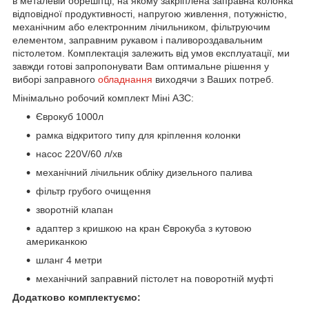
в металевій обрешітці, на якому закріплена заправна колонка
відповідної продуктивності, напругою живлення, потужністю,
механічним або електронним лічильником, фільтруючим
елементом, заправним рукавом і паливороздавальним
пістолетом. Комплектація залежить від умов експлуатації, ми
завжди готові запропонувати Вам оптимальне рішення у
виборі заправного
обладнання
виходячи з Ваших потреб.
Мінімально робочий комплект Міні АЗС:
Єврокуб 1000л
рамка відкритого типу для кріплення колонки
насос 220V/60 л/хв
механічний лічильник обліку дизельного палива
фільтр грубого очищення
зворотній клапан
адаптер з кришкою на кран Єврокуба з кутовою
американкою
шланг 4 метри
механічний заправний пістолет на поворотній муфті
Додатково комплектуємо: