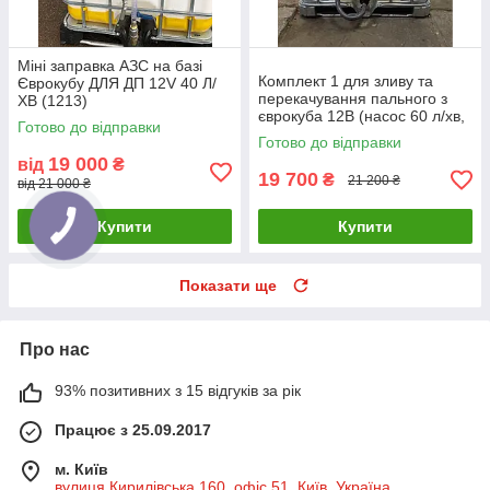
Міні заправка АЗС на базі
Комплект 1 для зливу та
Єврокубу ДЛЯ ДП 12V 40 Л/
перекачування пального з
ХВ (1213)
єврокуба 12В (насос 60 л/хв,
Готово до відправки
лічильник, пістолет, шланги,
Готово до відправки
фільтр)
19 000
від
₴
19 700
₴
21 200 ₴
від 21 000 ₴
Купити
Купити
Показати ще
Про нас
93% позитивних з 15 відгуків за рік
Працює з 25.09.2017
м. Київ
вулиця Кирилівська 160, офіс 51, Київ, Україна