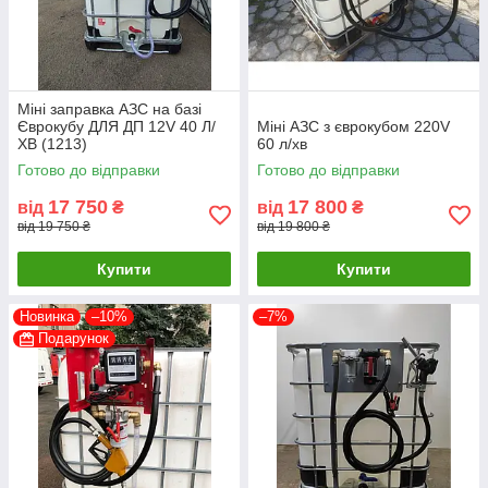
Міні заправка АЗС на базі
Єврокубу ДЛЯ ДП 12V 40 Л/
Міні АЗС з єврокубом 220V
ХВ (1213)
60 л/хв
Готово до відправки
Готово до відправки
17 750
17 800
від
₴
від
₴
від 19 750 ₴
від 19 800 ₴
Купити
Купити
Новинка
–10%
–7%
Подарунок