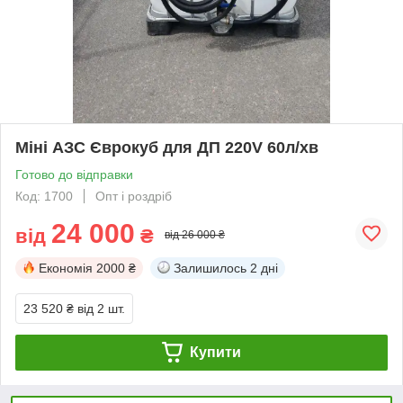
Міні АЗС Єврокуб для ДП 220V 60л/хв
Готово до відправки
Код: 1700
Опт і роздріб
24 000
від
₴
від 26 000 ₴
Економія
2000 ₴
Залишилось
2 дні
23 520 ₴
від 2 шт.
Купити