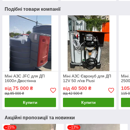
Подібні товари компанії
Міні АЗС JFC для ДП
Міні АЗС Єврокуб для ДП
Міні
1600л Двостінна
12V 50 л/хв Piusi
2500
75 000
40 500
105
від
₴
від
₴
від 85 000 ₴
від 42 500 ₴
115 0
Купити
Купити
Акційні пропозиції та новинки
–15%
–13%