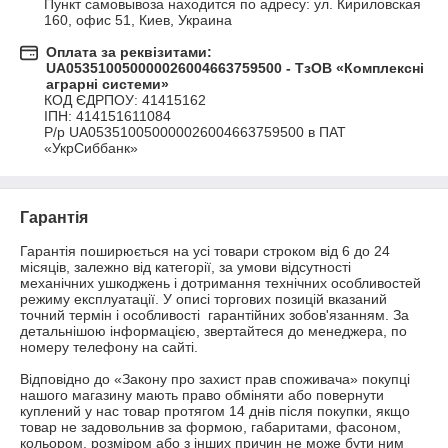
Пункт самовывоза находится по адресу: ул. Кириловская 
160, офис 51, Киев, Украина
Оплата за реквізитами:
UA053510050000026004663759500 - ТзОВ «Комплексні
аграрні системи»
КОД ЄДРПОУ: 41415162

ІПН: 414151611084

Р/р UA053510050000026004663759500 в ПАТ 
«УкрСиббанк»
Гарантія
Гарантія поширюється на усі товари строком від 6 до 24 
місяців, залежно від категорії, за умови відсутності 
механічних ушкоджень і дотримання технічних особливостей 
режиму експлуатації. У описі торгових позицій вказаний 
точний термін і особливості  гарантійних зобов'язанням. За 
детальнішою інформацією, звертайтеся до менеджера, по 
номеру телефону на сайті.

Відповідно до «Закону про захист прав споживача» покупці 
нашого магазину мають право обміняти або повернути 
куплений у нас товар протягом 14 днів після покупки, якщо 
товар не задовольнив за формою, габаритами, фасоном, 
кольором, розміром або з інших причин не може бути ним 