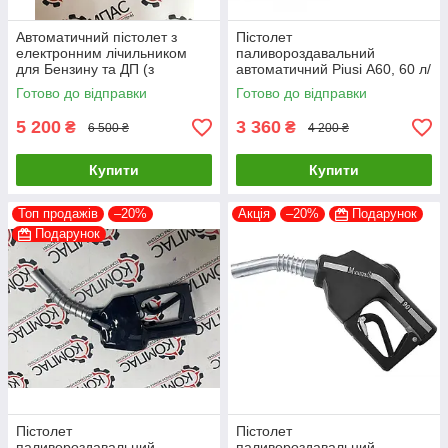
Автоматичний пістолет з
Пістолет
електронним лічильником
паливороздавальний
для Бензину та ДП (з
автоматичний Piusi А60, 60 л/
відсікачем) 70 л/хв
хв (з відсікачем) Італія
Готово до відправки
Готово до відправки
5 200
3 360
₴
₴
6 500 ₴
4 200 ₴
Купити
Купити
Топ продажів
–20%
Акція
–20%
Подарунок
Подарунок
Пістолет
Пістолет
паливороздавальний
паливороздавальний