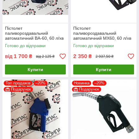
Пістолет
Пістолет
паливороздавальний
паливороздавальний
автоматичний BA-60, 60 л/хв
автоматичний МХ60, 60 л/хв
(з відсікачем)
(з відсікачем)
Готово до відправки
Готово до відправки
1 700
2 350
від
₴
₴
від 2 125 ₴
2 937,50 ₴
Купити
Купити
Топ продажів
–20%
Новинка
–20%
Подарунок
Подарунок