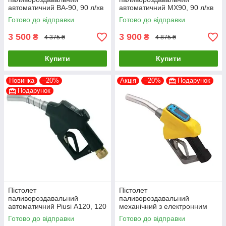
автоматичний BA-90, 90 л/хв
автоматичний МХ90, 90 л/хв
(з відсікачем)
(з відсікачем)
Готово до відправки
Готово до відправки
3 500
3 900
₴
₴
4 375 ₴
4 875 ₴
Купити
Купити
Новинка
–20%
Акція
–20%
Подарунок
Подарунок
Пістолет
Пістолет
паливороздавальний
паливороздавальний
автоматичний Piusi А120, 120
механічний з електронним
л/хв (з відсікачем) Італія
лічильником для Бензину, ДП
Готово до відправки
Готово до відправки
10-60 л/хв