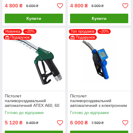
4 800
4 800
₴
₴
6 000 ₴
6 000 ₴
Купити
Купити
Новинка
–20%
Топ продажів
–20%
Подарунок
Подарунок
Пістолет
Пістолет
паливороздавальний
паливороздавальний
автоматичний ATEX А60, 60
автоматичний з електронним
л/хв (з відсікачем)
лічильником для Бензину,
Готово до відправки
Готово до відправки
ДП, 70 л/хв (з відсікачем)
5 120
6 000
₴
₴
6 400 ₴
7 500 ₴