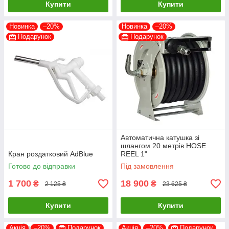
Купити
Купити
Новинка
–20%
Новинка
–20%
Подарунок
Подарунок
Автоматична катушка зі
шлангом 20 метрів HOSE
Кран роздатковий AdBlue
REEL 1"
Готово до відправки
Під замовлення
1 700
18 900
₴
₴
2 125 ₴
23 625 ₴
Купити
Купити
Акція
–20%
Подарунок
Акція
–20%
Подарунок