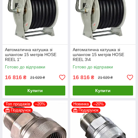
Автоматична катушка зі
Автоматична катушка зі
шлангом 15 метрів HOSE
шлангом 15 метрів HOSE
REEL 1"
REEL 3\4
Готово до відправки
Готово до відправки
16 816
16 816
₴
₴
21 020 ₴
21 020 ₴
Купити
Купити
Топ продажів
–20%
Новинка
–20%
Подарунок
Подарунок