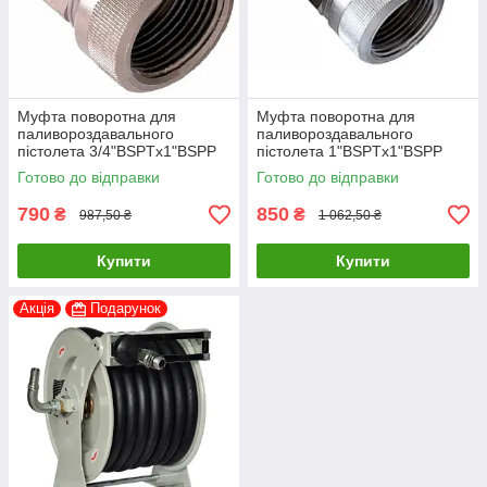
Муфта поворотна для
Муфта поворотна для
паливороздавального
паливороздавального
пістолета 3/4"BSPTх1"BSPP
пістолета 1"BSPTх1"BSPP
Готово до відправки
Готово до відправки
790
850
₴
₴
987,50 ₴
1 062,50 ₴
Купити
Купити
Акція
Подарунок