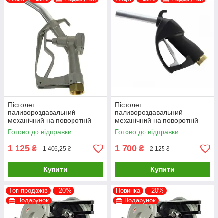
Пістолет
Пістолет
паливороздавальний
паливороздавальний
механічний на поворотній
механічний на поворотній
муфті МХ60, 100 л/хв.
муфті SELF 3000, 100 л/хв.
Готово до відправки
Готово до відправки
1 125
1 700
₴
₴
1 406,25 ₴
2 125 ₴
Купити
Купити
Топ продажів
–20%
Новинка
–20%
Подарунок
Подарунок