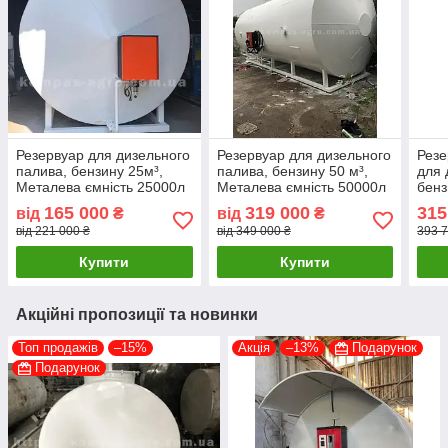
Резервуар для дизельного
Резервуар для дизельного
Резе
палива, бензину 25м³,
палива, бензину 50 м³,
для 
Металева ємність 25000л
Металева ємність 50000л
бенз
165 000
319 000
315
від
₴
від
₴
від 221 000 ₴
від 349 000 ₴
393 7
Купити
Купити
Акційні пропозиції та новинки
Топ продажів
–15%
Акція
–13%
Подарунок
Подарунок