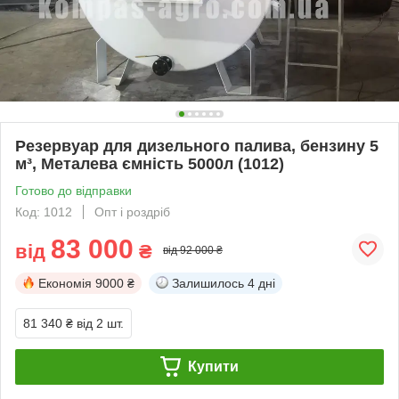
Резервуар для дизельного палива, бензину 5
м³, Металева ємність 5000л (1012)
Готово до відправки
Код: 1012
Опт і роздріб
83 000
від
₴
від 92 000 ₴
Економія
9000 ₴
Залишилось
4 дні
81 340 ₴
від 2 шт.
Купити