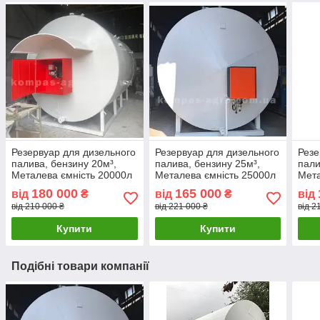
Резервуар для дизельного
Резервуар для дизельного
Резе
палива, бензину 20м³,
палива, бензину 25м³,
пали
Металева ємність 20000л
Металева ємність 25000л
Мета
180 000
165 000
від
₴
від
₴
від
від 210 000 ₴
від 221 000 ₴
від 2
Купити
Купити
Подібні товари компанії