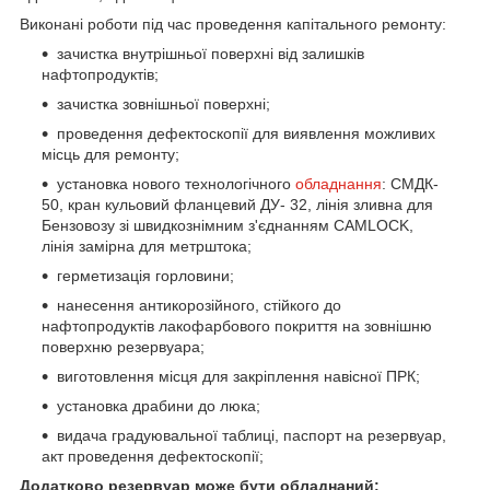
Виконані роботи під час проведення капітального ремонту:
зачистка внутрішньої поверхні від залишків
нафтопродуктів;
зачистка зовнішньої поверхні;
проведення дефектоскопії для виявлення можливих
місць для ремонту;
установка нового технологічного
обладнання
: СМДК-
50, кран кульовий фланцевий ДУ- 32, лінія зливна для
Бензовозу зі швидкознімним з'єднанням CAMLOCK,
лінія замірна для метрштока;
герметизація горловини;
нанесення антикорозійного, стійкого до
нафтопродуктів лакофарбового покриття на зовнішню
поверхню резервуара;
виготовлення місця для закріплення навісної ПРК;
установка драбини до люка;
видача градуювальної таблиці, паспорт на резервуар,
акт проведення дефектоскопії;
Додатково резервуар може бути обладнаний: