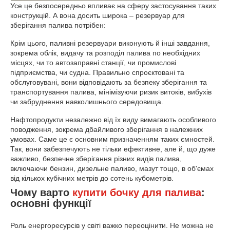
Усе це безпосередньо впливає на сферу застосування таких
конструкцій. А вона досить широка – резервуар для
зберігання палива потрібен:
Крім цього, паливні резервуари виконують й інші завдання,
зокрема облік, видачу та розподіл палива по необхідних
місцях, чи то автозаправні станції, чи промислові
підприємства, чи судна. Правильно спроєктовані та
обслуговувані, вони відповідають за безпеку зберігання та
транспортування палива, мінімізуючи ризик витоків, вибухів
чи забруднення навколишнього середовища.
Нафтопродукти незалежно від їх виду вимагають особливого
поводження, зокрема дбайливого зберігання в належних
умовах. Саме це є основним призначенням таких ємностей.
Так, вони забезпечують не тільки ефективне, але й, що дуже
важливо, безпечне зберігання різних видів палива,
включаючи бензин, дизельне паливо, мазут тощо, в об'ємах
від кількох кубічних метрів до сотень кубометрів.
Чому варто
купити бочку для палива
:
основні функції
Роль енергоресурсів у світі важко переоцінити. Не можна не