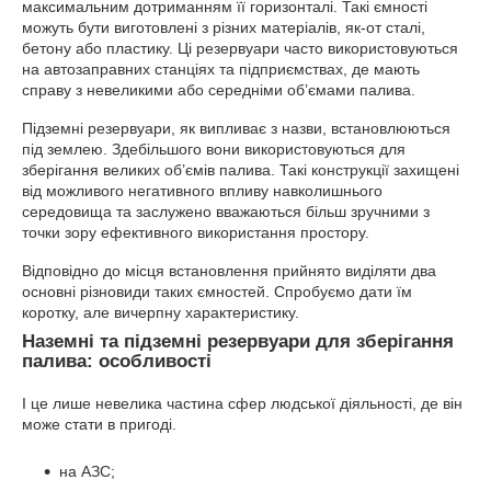
максимальним дотриманням її горизонталі. Такі ємності
можуть бути виготовлені з різних матеріалів, як-от сталі,
бетону або пластику. Ці резервуари часто використовуються
на автозаправних станціях та підприємствах, де мають
справу з невеликими або середніми об’ємами палива.
Підземні резервуари, як випливає з назви, встановлюються
під землею. Здебільшого вони використовуються для
зберігання великих об’ємів палива. Такі конструкції захищені
від можливого негативного впливу навколишнього
середовища та заслужено вважаються більш зручними з
точки зору ефективного використання простору.
Відповідно до місця встановлення прийнято виділяти два
основні різновиди таких ємностей. Спробуємо дати їм
коротку, але вичерпну характеристику.
Наземні та підземні резервуари для зберігання
палива: особливості
І це лише невелика частина сфер людської діяльності, де він
може стати в пригоді.
на АЗС;