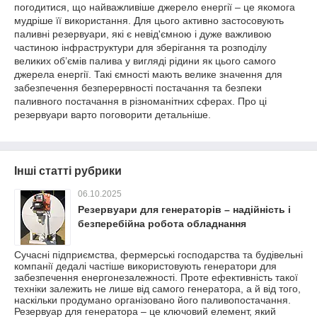
погодитися, що найважливіше джерело енергії – це якомога
мудріше її використання. Для цього активно застосовують
паливні резервуари, які є невід'ємною і дуже важливою
частиною інфраструктури для зберігання та розподілу
великих об’ємів палива у вигляді рідини як цього самого
джерела енергії. Такі ємності мають велике значення для
забезпечення безперервності постачання та безпеки
паливного постачання в різноманітних сферах. Про ці
резервуари варто поговорити детальніше.
Інші статті рубрики
06.10.2025
Резервуари для генераторів – надійність і
безперебійна робота обладнання
Сучасні підприємства, фермерські господарства та будівельні
компанії дедалі частіше використовують генератори для
забезпечення енергонезалежності. Проте ефективність такої
техніки залежить не лише від самого генератора, а й від того,
наскільки продумано організовано його паливопостачання.
Резервуар для генератора – це ключовий елемент, який